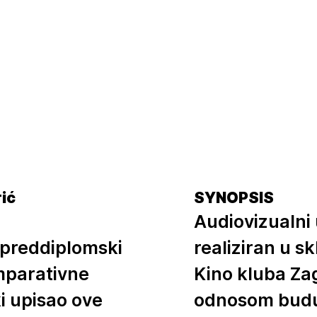
ić
SYNOPSIS
Audiovizualni
 preddiplomski
realiziran u s
omparativne
Kino kluba Zag
i upisao ove
odnosom buduć