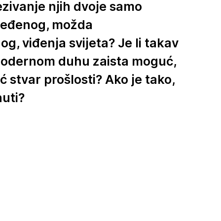
zivanje njih dvoje samo
ređenog, možda
og, viđenja svijeta? Je li takav
modernom duhu zaista moguć,
eć stvar prošlosti? Ako je tako,
uti?