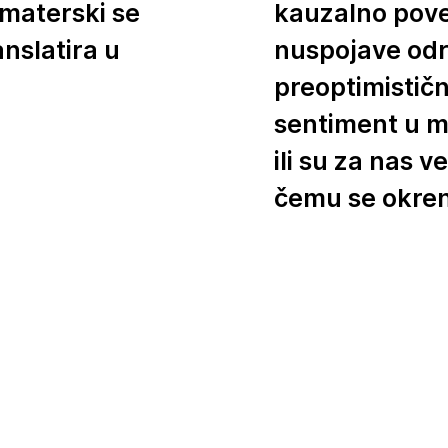
Amaterski se
kauzalno pove
nslatira u
nuspojave od
preoptimističn
sentiment u 
ili su za nas v
čemu se okren